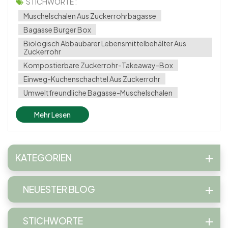
Biosettings-Box bietet eine clevere, umweltfreundliche
STICHWORTE :
Alternative zu herkömmlichen Kunststoffverpackungen.
Muschelschalen Aus Zuckerrohrbagasse
Diese biologisch abbaub...
Bagasse Burger Box
Biologisch Abbaubarer Lebensmittelbehälter Aus
Zuckerrohr
Kompostierbare Zuckerrohr-Takeaway-Box
Einweg-Kuchenschachtel Aus Zuckerrohr
Umweltfreundliche Bagasse-Muschelschalen
Mehr Lesen
KATEGORIEN
NEUESTER BLOG
STICHWORTE