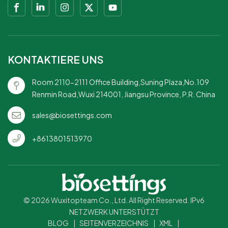
KONTAKTIERE UNS
Room 2110-2111 Office Building,Suning Plaza,No.109
Renmin Road,Wuxi 214001, Jiangsu Province, P.R. China
sales@biosettings.com
+8613801513970
© 2026 Wuxitopteam Co., Ltd. All Right Reserved. IPv6
NETZWERK UNTERSTÜTZT
BLOG
|
SEITENVERZEICHNIS
|
XML
|