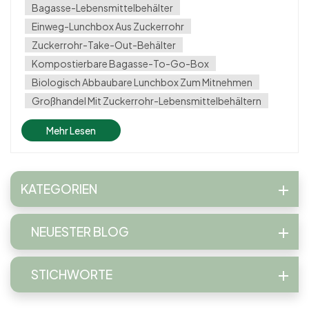
Innovation ist die Lebensmittelbehälter aus Bagasse,
Bagasse-Lebensmittelbehälter
hergestellt aus den faserigen Rückständen d...
Einweg-Lunchbox Aus Zuckerrohr
Zuckerrohr-Take-Out-Behälter
Kompostierbare Bagasse-To-Go-Box
Biologisch Abbaubare Lunchbox Zum Mitnehmen
Großhandel Mit Zuckerrohr-Lebensmittelbehältern
Mehr Lesen
KATEGORIEN
NEUESTER BLOG
STICHWORTE