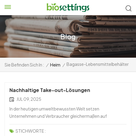
Bagasse-Lebensmittelbehälter
Sie Befinden Sich In :
/
Heim
/
Nachhaltige Take-out-Lösungen
JUL 09, 2025
In der heutigen umweltbewussten Welt setzen
Unternehmen und Verbraucher gleichermaßen auf
umweltfreundlichere Alternativen in allen Lebensbereichen –
auch bei Lebensmittelverpackungen. Eine herausragende
STICHWORTE :