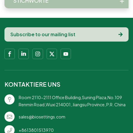
STICHWORTE
KONTAKTIERE UNS
Room 2110-2111 Office Building,Suning Plaza,No.109
Renmin Road,Wuxi 214001, Jiangsu Province, P.R. China
sales@biosettings.com
+8613801513970