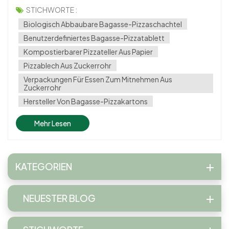
zu herkömmlichen Optionen aus Kunststoff und Styropor.
STICHWORTE :
**Einweg-Pizzakartons aus Zuckerrohr-Bagasse-Pulp mit
Biologisch Abbaubare Bagasse-Pizzaschachtel
Deckel** bieten eine umweltfreundliche L...
Benutzerdefiniertes Bagasse-Pizzatablett
Kompostierbarer Pizzateller Aus Papier
Pizzablech Aus Zuckerrohr
Verpackungen Für Essen Zum Mitnehmen Aus
Zuckerrohr
Hersteller Von Bagasse-Pizzakartons
Mehr Lesen
KATEGORIEN
NEUESTER BLOG