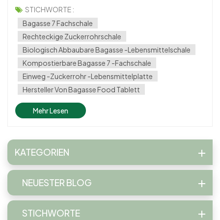
330 × 230 mm 7-Kompartiment rechteckige biologisch
STICHWORTE :
abbaubare kompostierbare Einweg-Bagasse-Tablett ist
Bagasse 7 Fachschale
eine ausgezeichnete Wahl für diejenigen, die...
Rechteckige Zuckerrohrschale
Biologisch Abbaubare Bagasse -Lebensmittelschale
Kompostierbare Bagasse 7 -Fachschale
Einweg -Zuckerrohr -Lebensmittelplatte
Hersteller Von Bagasse Food Tablett
Mehr Lesen
KATEGORIEN
NEUESTER BLOG
STICHWORTE