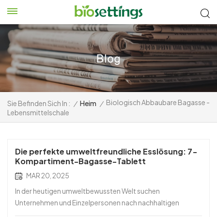
Biologisch Abbaubare Bagasse -
Sie Befinden Sich In :
/
Heim
/
Lebensmittelschale
Die perfekte umweltfreundliche Esslösung: 7-
Kompartiment-Bagasse-Tablett
MAR 20, 2025
In der heutigen umweltbewussten Welt suchen
Unternehmen und Einzelpersonen nach nachhaltigen
Alternativen zu traditionellem verfügbarem Geschirr. Die