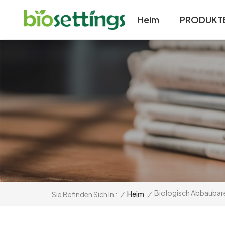
Heim
PRODUKT
Biologisch Abbaubare
/
Heim
/
Sie Befinden Sich In :