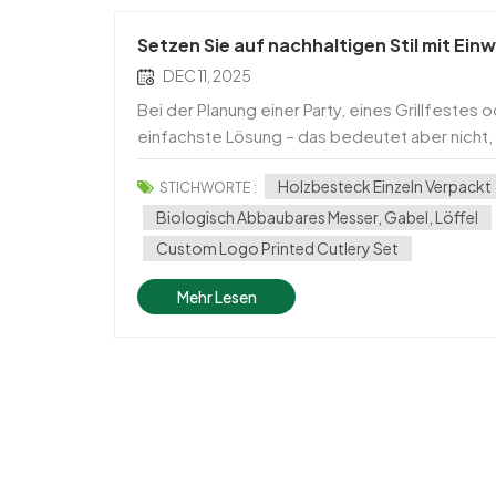
Setzen Sie auf nachhaltigen Stil mit E
DEC 11, 2025
Bei der Planung einer Party, eines Grillfeste
einfachste Lösung – das bedeutet aber nicht
Biologisch abbaubares Einwegbesteck-Set aus
Holzbesteck Einzeln Verpackt
STICHWORTE :
Biologisch Abbaubares Messer, Gabel, Löffel
Custom Logo Printed Cutlery Set
Mehr Lesen