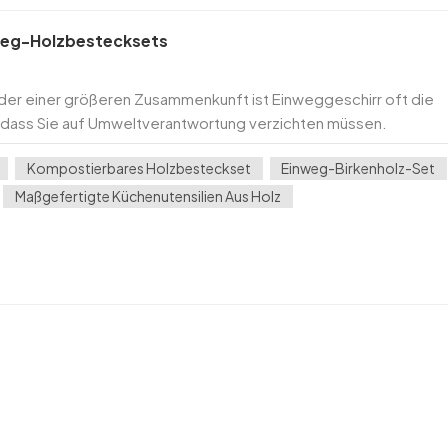
inweg-Holzbestecksets
s oder einer größeren Zusammenkunft ist Einweggeschirr oft die
, dass Sie auf Umweltverantwortung verzichten müssen.
 Holz Dieses Besteckset bietet die perfekte Balance...
Kompostierbares Holzbesteckset
Einweg-Birkenholz-Set
Maßgefertigte Küchenutensilien Aus Holz