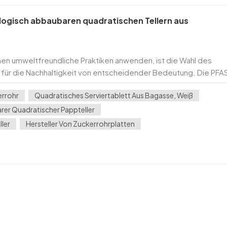
iologisch abbaubaren quadratischen Tellern aus
n umweltfreundliche Praktiken anwenden, ist die Wahl des
uch für die Nachhaltigkeit von entscheidender Bedeutung. Die PFA
 quadratischer Teller aus Zuckerrohr aus Bi...
errohr
Quadratisches Serviertablett Aus Bagasse, Weiß
er Quadratischer Pappteller
ler
Hersteller Von Zuckerrohrplatten