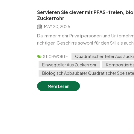
Servieren Sie clever mit PFAS-freien, b
Zuckerrohr
MAY 20, 2025
Da immer mehr Privatpersonen und Unternehme
richtigen Geschirrs sowohl für den Stil als a
freier, biologisch abbaubarer, kompostierbarer
Quadratischer Teller Aus Zuck
STICHWORTE :
Einwegteller Aus Zuckerrohr
Kompostierbar
Biologisch Abbaubarer Quadratischer Speisetel
Mehr Lesen