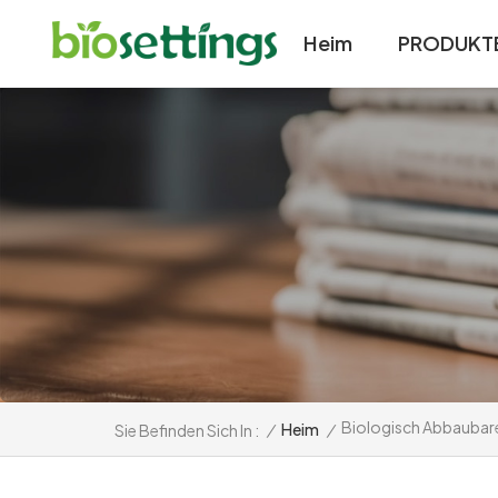
Heim
PRODUKT
Biologisch Abbaubare
/
Heim
/
Sie Befinden Sich In :