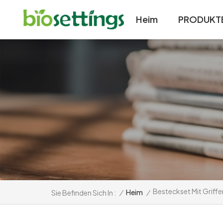
Heim
PRODUKT
Besteckset Mit Griff
/
Heim
/
Sie Befinden Sich In :