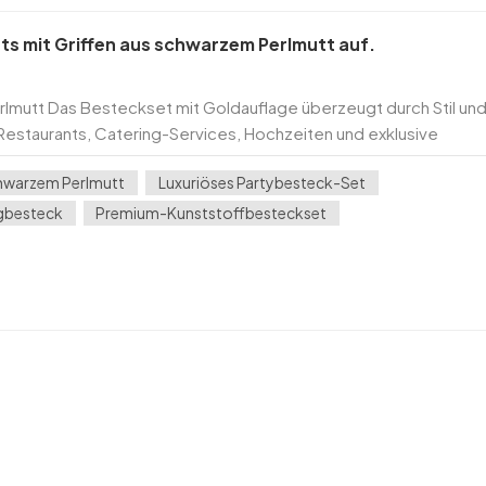
ets mit Griffen aus schwarzem Perlmutt auf.
rlmutt Das Besteckset mit Goldauflage überzeugt durch Stil un
ür Restaurants, Catering-Services, Hochzeiten und exklusive
fbesteck ist nicht nur praktisch, sondern w...
chwarzem Perlmutt
Luxuriöses Partybesteck-Set
gbesteck
Premium-Kunststoffbesteckset