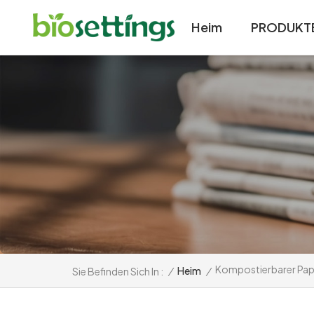
Heim
PRODUKT
Kompostierbarer Pap
/
Heim
/
Sie Befinden Sich In :