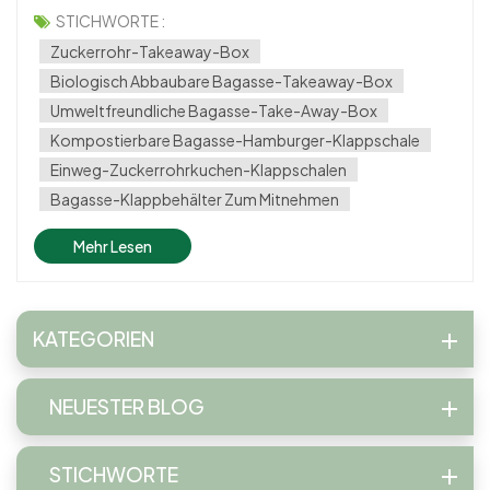
Diese kompostierbaren Behälter aus Bagasse, einem
STICHWORTE :
natürlichen Nebenprodukt des Zuckerrohrs, sind ideal für
Zuckerrohr-Takeaway-Box
Unternehmen und Privatpe...
Biologisch Abbaubare Bagasse-Takeaway-Box
Umweltfreundliche Bagasse-Take-Away-Box
Kompostierbare Bagasse-Hamburger-Klappschale
Einweg-Zuckerrohrkuchen-Klappschalen
Bagasse-Klappbehälter Zum Mitnehmen
Mehr Lesen
KATEGORIEN
NEUESTER BLOG
STICHWORTE