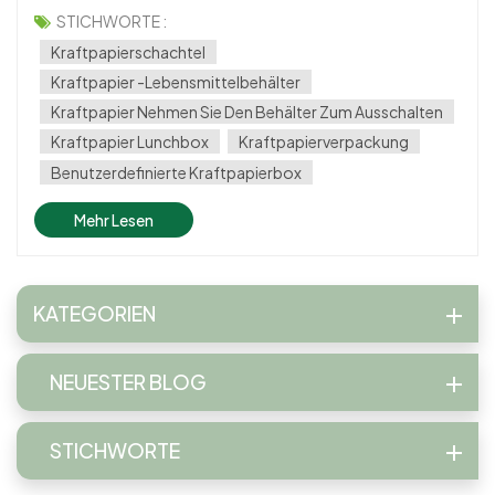
die heute verfügbar ist. Diese Kisten aus natürlichen,
STICHWORTE :
ungebleichten Papier bieten eine robuste, biologisch
Kraftpapierschachtel
abbaubare und recycelbare...
Kraftpapier -Lebensmittelbehälter
Kraftpapier Nehmen Sie Den Behälter Zum Ausschalten
Kraftpapier Lunchbox
Kraftpapierverpackung
Benutzerdefinierte Kraftpapierbox
Mehr Lesen
KATEGORIEN
NEUESTER BLOG
STICHWORTE