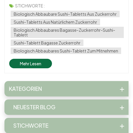
Möglichkeiten, ihre Gerichte umweltfreundlich zu
STICHWORTE :
präsentieren. Die **Biologisch abbaubares rechteckiges
Biologisch Abbaubare Sushi-Tabletts Aus Zuckerrohr
Sushi-Tablett aus Zuckerrohrbagasse ** von
Sushi-Tabletts Aus Natürlichem Zuckerrohr
**Biosettings** ist die pe...
Biologisch Abbaubares Bagasse-Zuckerrohr-Sushi-
Tablett
Sushi-Tablett Bagasse Zuckerrohr
Biologisch Abbaubares Sushi-Tablett Zum Mitnehmen
Mehr Lesen
KATEGORIEN
NEUESTER BLOG
STICHWORTE