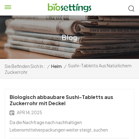
Sushi-Tabletts Aus Natürlichem
Sie Befinden Sich In :
/
Heim
/
Zuckerrohr
Biologisch abbaubare Sushi-Tabletts aus
Zuckerrohr mit Deckel
APR 14, 2025
Da die Nachfrage nach nachhaltigen
Lebensmittelverpackungen weiter steigt, suchen
Restaurants und Imbissbuden nach innovativen