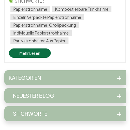
geworden. Früher als einfache Alternative zu Kunststoff
STICHWORTE :
angesehen, Papierstrohhalme erfreuen sich aufgrund ihrer
Papierstrohhalme
Kompostierbare Trinkhalme
biologischen Abbaubarkeit,...
Einzeln Verpackte Papierstrohhalme
Papierstrohhalme, Großpackung
Individuelle Papierstrohhalme
Partystrohhalme Aus Papier
Mehr Lesen
KATEGORIEN
NEUESTER BLOG
STICHWORTE