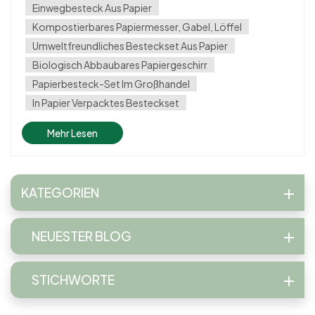
ausgezeichnete Wahl für Unternehmen und Privatpersonen,
Einwegbesteck Aus Papier
die umweltbewu...
Kompostierbares Papiermesser, Gabel, Löffel
Umweltfreundliches Besteckset Aus Papier
Biologisch Abbaubares Papiergeschirr
Papierbesteck-Set Im Großhandel
In Papier Verpacktes Besteckset
Mehr Lesen
KATEGORIEN
NEUESTER BLOG
STICHWORTE