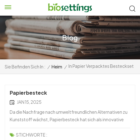
In Papier Verpacktes Besteckset
Sie Befinden Sich In :
/
Heim
/
Papierbesteck
JAN 15, 2025
Da die Nachfrage nach umweltfreundlichen Alternativen zu
Kunststoff wächst, Papierbesteck hat sich als innovative
Lösung für nachhaltiges Essen herausgestellt. Leichtes,
biologisch abbaubares und robustes Papierbesteck ist eine
STICHWORTE :