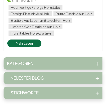
Eisstäbchen aus Holz** Verleihen Sie Bastelarbeiten,
STICHWORTE :
Unterrichtsaktivitäten und Dessertpräsentationen eine
Hochwertige Farbige Holzstäbe
lebendige und umweltfreundlic...
Farbige Eisstiele Aus Holz
Bunte Eisstiele Aus Holz
Eisstiele Aus Lebensmittelechtem Holz
Lieferant Von Eisstielen Aus Holz
Incraftables Holz-Eisstiele
Mehr Lesen
KATEGORIEN
NEUESTER BLOG
STICHWORTE