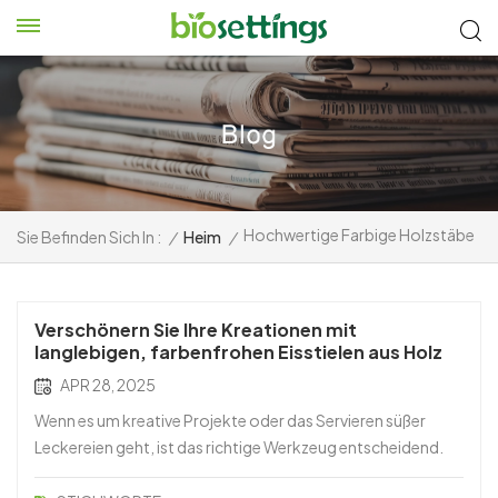
Hochwertige Farbige Holzstäbe
Sie Befinden Sich In :
/
Heim
/
Verschönern Sie Ihre Kreationen mit
langlebigen, farbenfrohen Eisstielen aus Holz
APR 28, 2025
Wenn es um kreative Projekte oder das Servieren süßer
Leckereien geht, ist das richtige Werkzeug entscheidend.
Die **Langlebige, flexible, lebensmittelechte, bunte