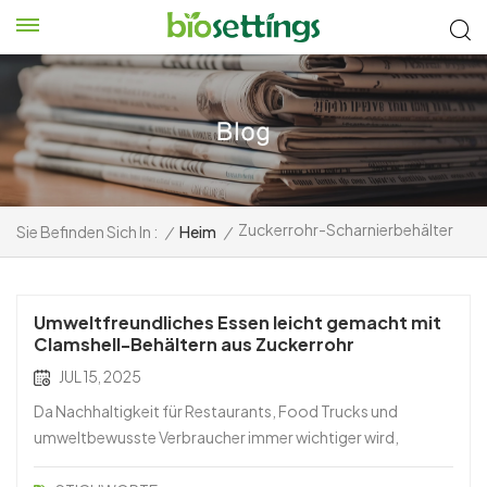
Zuckerrohr-Scharnierbehälter
Sie Befinden Sich In :
/
Heim
/
Umweltfreundliches Essen leicht gemacht mit
Clamshell-Behältern aus Zuckerrohr
JUL 15, 2025
Da Nachhaltigkeit für Restaurants, Food Trucks und
umweltbewusste Verbraucher immer wichtiger wird,
ersetzen kompostierbare Verpackungslösungen