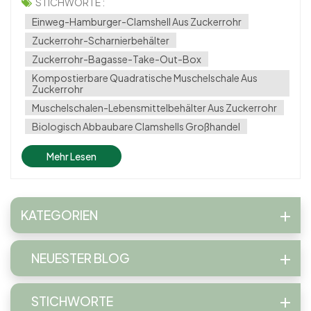
zunehmend herkömmliche Kunststoffe. Eine
STICHWORTE :
herausragende Innovation ist die 1000 ml 8 Zoll
Einweg-Hamburger-Clamshell Aus Zuckerrohr
Hamburger-Muschel aus Zuckerrohr, ein biologisch
Zuckerrohr-Scharnierbehälter
abbaubarer und kom...
Zuckerrohr-Bagasse-Take-Out-Box
Kompostierbare Quadratische Muschelschale Aus
Zuckerrohr
Muschelschalen-Lebensmittelbehälter Aus Zuckerrohr
Biologisch Abbaubare Clamshells Großhandel
Mehr Lesen
KATEGORIEN
NEUESTER BLOG
STICHWORTE