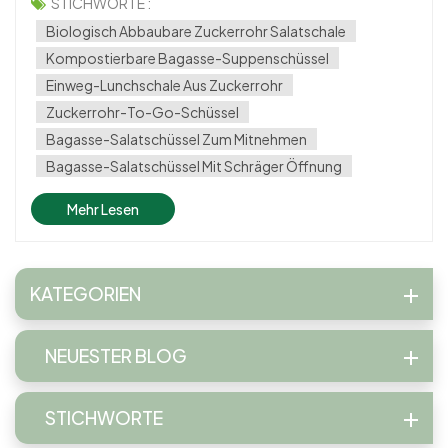
Salatschüssel aus Zuckerrohrbagasse mit schräger
STICHWORTE :
Öffnung und Deckel* ist eine stilvolle, funktionale und
Biologisch Abbaubare Zuckerrohr Salatschale
umweltfreundliche Option für Re...
Kompostierbare Bagasse-Suppenschüssel
Einweg-Lunchschale Aus Zuckerrohr
Zuckerrohr-To-Go-Schüssel
Bagasse-Salatschüssel Zum Mitnehmen
Bagasse-Salatschüssel Mit Schräger Öffnung
Mehr Lesen
KATEGORIEN
NEUESTER BLOG
STICHWORTE