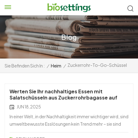
Zuckerrohr-To-Go-Schüssel
Sie Befinden Sich In :
/
Heim
/
Werten Sie Ihr nachhaltiges Essen mit
Salatschüsseln aus Zuckerrohrbagasse auf
JUN 18, 2025
In einer Welt, in der Nachhaltigkeit immer wichtiger wird, sind
umweltbewusste Esslösungen kein Trend mehr – sie sind
eine Notwendigkeit. Die *Biologisch abbaubare