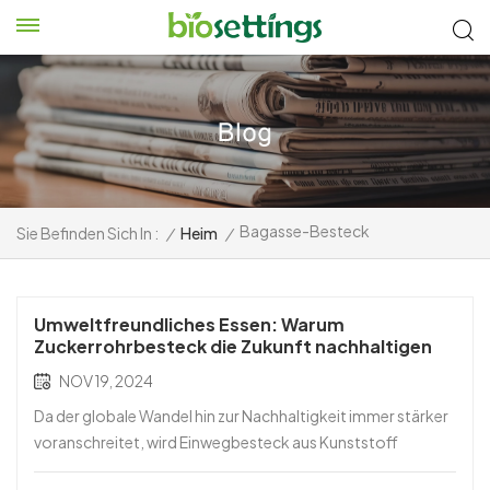
Bagasse-Besteck
Sie Befinden Sich In :
/
Heim
/
Umweltfreundliches Essen: Warum
Zuckerrohrbesteck die Zukunft nachhaltigen
Geschirrs ist
NOV 19, 2024
Da der globale Wandel hin zur Nachhaltigkeit immer stärker
voranschreitet, wird Einwegbesteck aus Kunststoff
zunehmend durch umweltfreundliche Alternativen ersetzt.