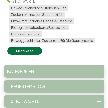
Darunter **Zuckerrohrbesteck** hat sich als
STICHWORTE :
herausragende Option herausgestellt. Durch die
Einweg-Zuckerrohr-Utensilien-Set
Kombination natürlicher Materialien mit mode...
Zuckerrohrmesser, Gabel, Löffel
Umweltfreundliches Bagasse-Besteck
Biologisch Abbaubares Besteckset
Bagasse-Besteck
Einweggeschirr Aus Zuckerrohr Für Die Gastronomie
Mehr Lesen
KATEGORIEN
NEUESTER BLOG
STICHWORTE