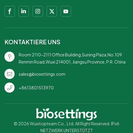
KONTAKTIERE UNS
Room 2110-2111 Office Building,Suning Plaza,No.109
Renmin Road,Wuxi 214001, Jiangsu Province, P.R. China
sales@biosettings.com
+8613801513970
© 2026 Wuxitopteam Co., Ltd. All Right Reserved. IPv6
NETZWERK UNTERSTÜTZT