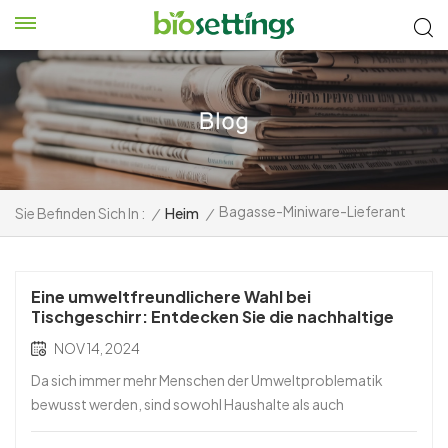
Bagasse-Miniware-Lieferant
Sie Befinden Sich In :
/
Heim
/
Eine umweltfreundlichere Wahl bei
Tischgeschirr: Entdecken Sie die nachhaltige
Attraktivität von Zuckerrohr-Minigeschirr
NOV 14, 2024
Da sich immer mehr Menschen der Umweltproblematik
bewusst werden, sind sowohl Haushalte als auch
Restaurants auf der Suche nach nachhaltigem,