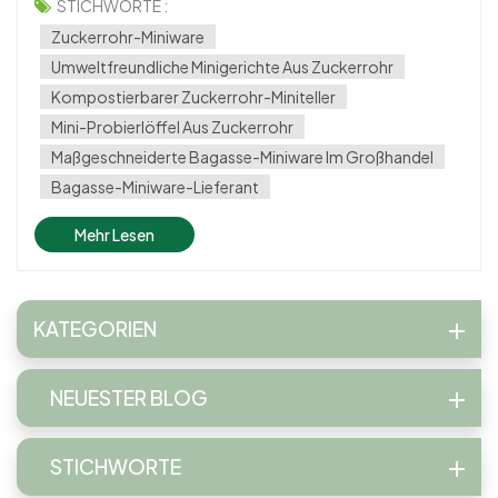
umweltfreundlichem Geschirr. Marken, die sich auf sichere
STICHWORTE :
Materialien konzentrieren, ohne auf Stil oder Praktikabilität
Zuckerrohr-Miniware
zu verzichten, gewinnen an Aufmerksamk...
Umweltfreundliche Minigerichte Aus Zuckerrohr
Kompostierbarer Zuckerrohr-Miniteller
Mini-Probierlöffel Aus Zuckerrohr
Maßgeschneiderte Bagasse-Miniware Im Großhandel
Bagasse-Miniware-Lieferant
Mehr Lesen
KATEGORIEN
NEUESTER BLOG
STICHWORTE