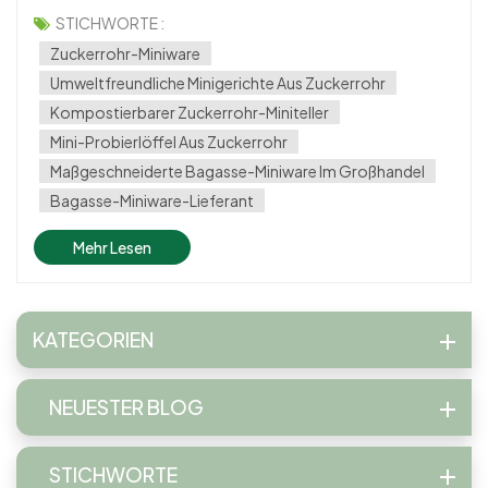
umweltfreundlichem Geschirr. Marken, die sich auf sichere
STICHWORTE :
Materialien konzentrieren, ohne auf Stil oder Praktikabilität
Zuckerrohr-Miniware
zu verzichten, gewinnen an Aufmerksamk...
Umweltfreundliche Minigerichte Aus Zuckerrohr
Kompostierbarer Zuckerrohr-Miniteller
Mini-Probierlöffel Aus Zuckerrohr
Maßgeschneiderte Bagasse-Miniware Im Großhandel
Bagasse-Miniware-Lieferant
Mehr Lesen
KATEGORIEN
NEUESTER BLOG
STICHWORTE