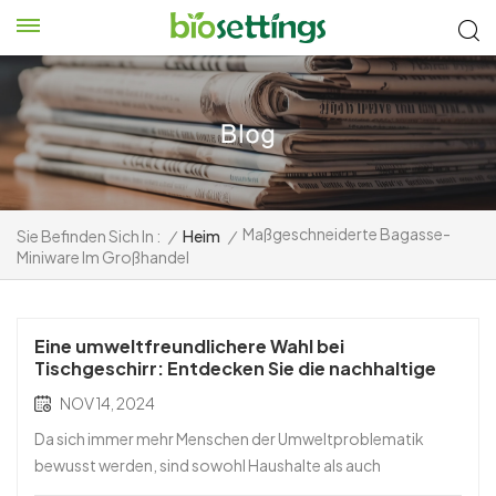
Maßgeschneiderte Bagasse-
Sie Befinden Sich In :
/
Heim
/
Miniware Im Großhandel
Eine umweltfreundlichere Wahl bei
Tischgeschirr: Entdecken Sie die nachhaltige
Attraktivität von Zuckerrohr-Minigeschirr
NOV 14, 2024
Da sich immer mehr Menschen der Umweltproblematik
bewusst werden, sind sowohl Haushalte als auch
Restaurants auf der Suche nach nachhaltigem,