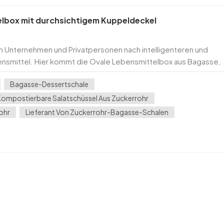
lbox mit durchsichtigem Kuppeldeckel
 Unternehmen und Privatpersonen nach intelligenteren und
nsmittel. Hier kommt die Ovale Lebensmittelbox aus Bagasse,
ckel glänzt. Dieser Behälter wurde entwickelt, um Umwe...
Bagasse-Dessertschale
ompostierbare Salatschüssel Aus Zuckerrohr
ohr
Lieferant Von Zuckerrohr-Bagasse-Schalen