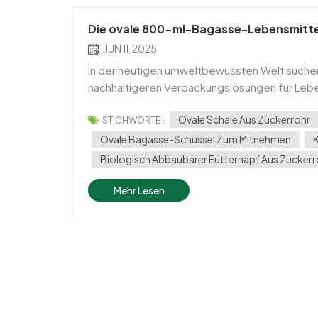
Die ovale 800-ml-Bagasse-Lebensmitte
JUN 11, 2025
In der heutigen umweltbewussten Welt suchen
nachhaltigeren Verpackungslösungen für Lebe
800 ml, mit durchsichtigem gewölbtem PET-De
Ovale Schale Aus Zuckerrohr
STICHWORTE :
Ovale Bagasse-Schüssel Zum Mitnehmen
K
Biologisch Abbaubarer Futternapf Aus Zuckerr
Mehr Lesen