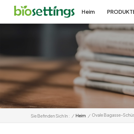
Heim
PRODUKT
Ovale Bagasse-Schü
/
Heim
/
Sie Befinden Sich In :