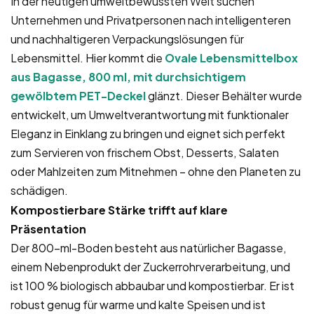
In der heutigen umweltbewussten Welt suchen
Unternehmen und Privatpersonen nach intelligenteren
und nachhaltigeren Verpackungslösungen für
Lebensmittel. Hier kommt die
Ovale Lebensmittelbox
aus Bagasse, 800 ml, mit durchsichtigem
gewölbtem PET-Deckel
glänzt. Dieser Behälter wurde
entwickelt, um Umweltverantwortung mit funktionaler
Eleganz in Einklang zu bringen und eignet sich perfekt
zum Servieren von frischem Obst, Desserts, Salaten
oder Mahlzeiten zum Mitnehmen – ohne den Planeten zu
schädigen.
Kompostierbare Stärke trifft auf klare
Präsentation
Der 800-ml-Boden besteht aus natürlicher Bagasse,
einem Nebenprodukt der Zuckerrohrverarbeitung, und
ist 100 % biologisch abbaubar und kompostierbar. Er ist
robust genug für warme und kalte Speisen und ist