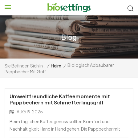
Biologisch Abbaubarer
Sie Befinden Sich In :
/
Heim
/
Pappbecher Mit Griff
Umweltfreundliche Kaffeemomente mit
Pappbechern mit Schmetterlingsgriff
AUG 19, 2025
Beim täglichen Kaffeegenuss sollten Komfort und
Nachhaltigkeit Hand in Hand gehen. Die Pappbecher mit
Schmetterlingsgriff for Hot Coffee wurde sowohl mit Blick