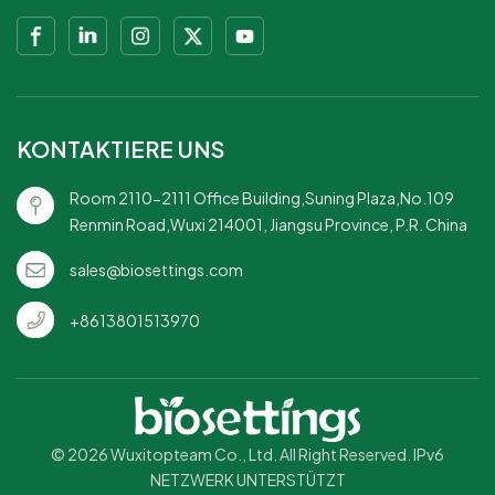
KONTAKTIERE UNS
Room 2110-2111 Office Building,Suning Plaza,No.109
Renmin Road,Wuxi 214001, Jiangsu Province, P.R. China
sales@biosettings.com
+8613801513970
© 2026 Wuxitopteam Co., Ltd. All Right Reserved. IPv6
NETZWERK UNTERSTÜTZT