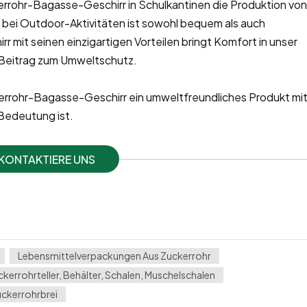
rrohr-Bagasse-Geschirr in Schulkantinen die Produktion vo
n bei Outdoor-Aktivitäten ist sowohl bequem als auch
mit seinen einzigartigen Vorteilen bringt Komfort in unser
n Beitrag zum Umweltschutz.
errohr-Bagasse-Geschirr ein umweltfreundliches Produkt mi
Bedeutung ist.
KONTAKTIERE UNS
Lebensmittelverpackungen Aus Zuckerrohr
kerrohrteller, Behälter, Schalen, Muschelschalen
uckerrohrbrei