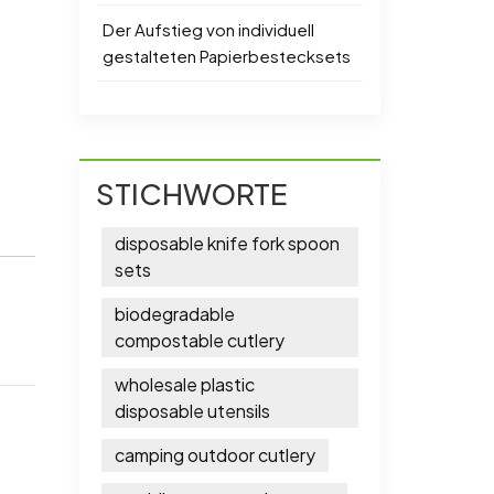
n
Der Aufstieg von individuell
gestalteten Papierbestecksets
t
STICHWORTE
disposable knife fork spoon
sets
biodegradable
compostable cutlery
wholesale plastic
disposable utensils
camping outdoor cutlery