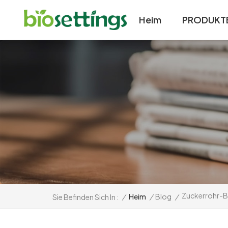
Heim
PRODUKT
Zuckerrohr-B
/
Heim
/
Blog
/
Sie Befinden Sich In :