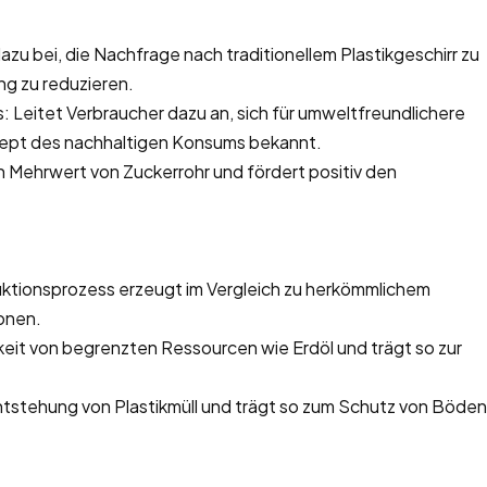
dazu bei, die Nachfrage nach traditionellem Plastikgeschirr zu
ng zu reduzieren.
Leitet Verbraucher dazu an, sich für umweltfreundlichere
ept des nachhaltigen Konsums bekannt.
n Mehrwert von Zuckerrohr und fördert positiv den
uktionsprozess erzeugt im Vergleich zu herkömmlichem
onen.
eit von begrenzten Ressourcen wie Erdöl und trägt so zur
ntstehung von Plastikmüll und trägt so zum Schutz von Böden