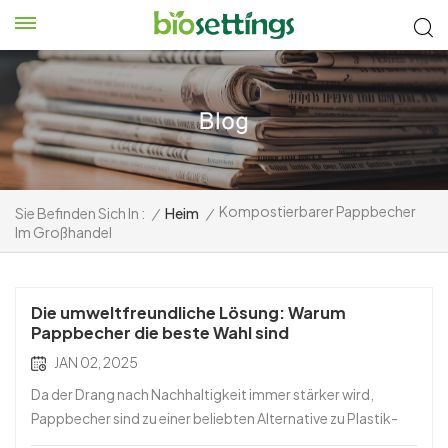
Kompostierbarer Pappbecher
Sie Befinden Sich In :
/
Heim
/
Im Großhandel
Die umweltfreundliche Lösung: Warum
Pappbecher die beste Wahl sind
JAN 02, 2025
Da der Drang nach Nachhaltigkeit immer stärker wird,
Pappbecher sind zu einer beliebten Alternative zu Plastik-
und Styroporbechern geworden. Ganz gleich, ob Sie