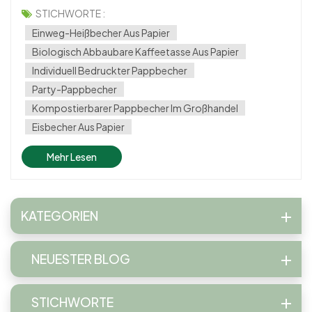
unterwegs Kaffee trinken, bei einer Veranstaltung Getränke
STICHWORTE :
servieren oder ein Café betreiben, Pappbecher bieten eine
Einweg-Heißbecher Aus Papier
umweltfreundliche u...
Biologisch Abbaubare Kaffeetasse Aus Papier
Individuell Bedruckter Pappbecher
Party-Pappbecher
Kompostierbarer Pappbecher Im Großhandel
Eisbecher Aus Papier
Mehr Lesen
KATEGORIEN
NEUESTER BLOG
STICHWORTE