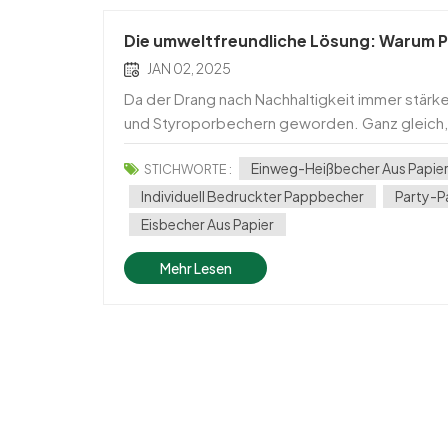
Die umweltfreundliche Lösung: Warum P
JAN 02, 2025
Da der Drang nach Nachhaltigkeit immer stärker
und Styroporbechern geworden. Ganz gleich, o
Getränke servieren oder ein Café betreiben,
Einweg-Heißbecher Aus Papie
STICHWORTE :
Individuell Bedruckter Pappbecher
Party-
Eisbecher Aus Papier
Mehr Lesen