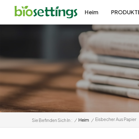
Heim
PRODUKT
Eisbecher Aus Papier
/
Heim
/
Sie Befinden Sich In :