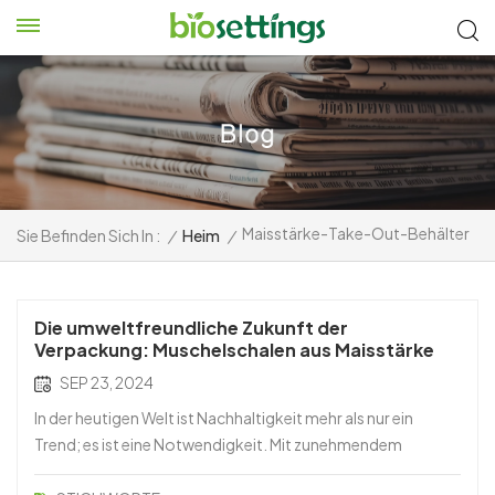
Maisstärke-Take-Out-Behälter
Sie Befinden Sich In :
/
Heim
/
Die umweltfreundliche Zukunft der
Verpackung: Muschelschalen aus Maisstärke
SEP 23, 2024
In der heutigen Welt ist Nachhaltigkeit mehr als nur ein
Trend; es ist eine Notwendigkeit. Mit zunehmendem
Umweltbewusstsein setzen viele Branchen auf