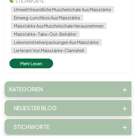
umweltfreundliche Alternativen für Alltagsprodukte,
STICHWORTE :
insbesondere bei der Verpackung. Eine innovative Lösung,
Umweltfreundliche Muschelschale Aus Maisstärke
die Aufmerksamkeit erregt, ist „Mu...
Einweg-Lunchbox Aus Maisstärke
Maisstärke Aus Muschelschale Herausnehmen
Maisstärke-Take-Out-Behälter
Lebensmittelverpackungen Aus Maisstärke
Lieferant Von Maisstärke-Clamshell
Mehr Lesen
KATEGORIEN
NEUESTER BLOG
STICHWORTE