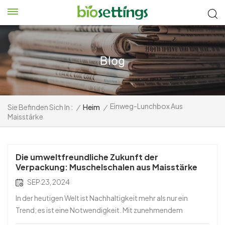
Einweg-Lunchbox Aus
Sie Befinden Sich In :
/
Heim
/
Maisstärke
Die umweltfreundliche Zukunft der
Verpackung: Muschelschalen aus Maisstärke
SEP 23, 2024
In der heutigen Welt ist Nachhaltigkeit mehr als nur ein
Trend; es ist eine Notwendigkeit. Mit zunehmendem
Umweltbewusstsein setzen viele Branchen auf