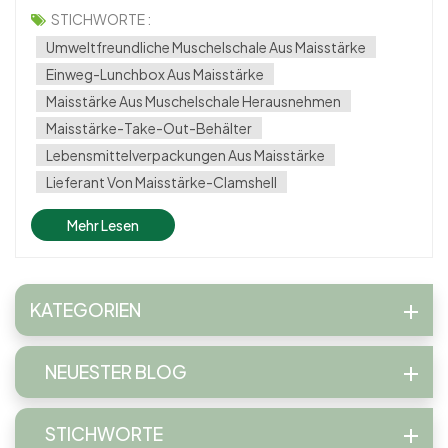
umweltfreundliche Alternativen für Alltagsprodukte,
STICHWORTE :
insbesondere bei der Verpackung. Eine innovative Lösung,
Umweltfreundliche Muschelschale Aus Maisstärke
die Aufmerksamkeit erregt, ist „Mu...
Einweg-Lunchbox Aus Maisstärke
Maisstärke Aus Muschelschale Herausnehmen
Maisstärke-Take-Out-Behälter
Lebensmittelverpackungen Aus Maisstärke
Lieferant Von Maisstärke-Clamshell
Mehr Lesen
KATEGORIEN
NEUESTER BLOG
STICHWORTE