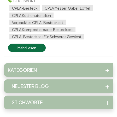
Option in der Welt des Einweggeschirrs ist CPLA-Besteck–
STICHWORTE :
eine langlebige, kompostierbare und umweltfreundliche
CPLA-Besteck
CPLA Messer, Gabel, Löffel
Alternative zu herkömmlichen Plasti...
CPLA Küchenutensilien
Verpacktes CPLA-Besteckset
CPLA Kompostierbares Besteckset
CPLA-Besteckset Für Schweres Gewicht
Mehr Lesen
KATEGORIEN
NEUESTER BLOG
STICHWORTE