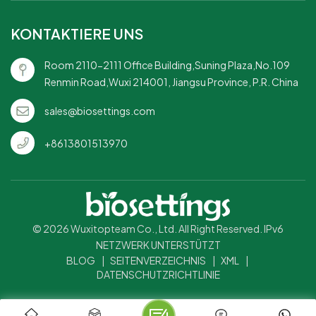
KONTAKTIERE UNS
Room 2110-2111 Office Building,Suning Plaza,No.109
Renmin Road,Wuxi 214001, Jiangsu Province, P.R. China
sales@biosettings.com
+8613801513970
© 2026 Wuxitopteam Co., Ltd. All Right Reserved. IPv6
NETZWERK UNTERSTÜTZT
BLOG
|
SEITENVERZEICHNIS
|
XML
|
DATENSCHUTZRICHTLINIE