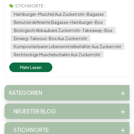
nachhaltige Alternativen, die mit ökologischen Werten im
STICHWORTE :
Einklang stehen. Die PFAS-freie Clamshell-
Hamburger-Muschel Aus Zuckerrohr-Bagasse
Lebensmittelbehälter aus Zuckerrohrbagasse bietet die
Benutzerdefinierte Bagasse-Hamburger-Box
perfekte Bal...
Biologisch Abbaubare Zuckerrohr-Takeaway-Box
Einweg-Takeout-Box Aus Zuckerrohr
Kompostierbarer Lebensmittelbehälter Aus Zuckerrohr
Rechteckige Muschelschalen Aus Zuckerrohr
Mehr Lesen
KATEGORIEN
NEUESTER BLOG
STICHWORTE