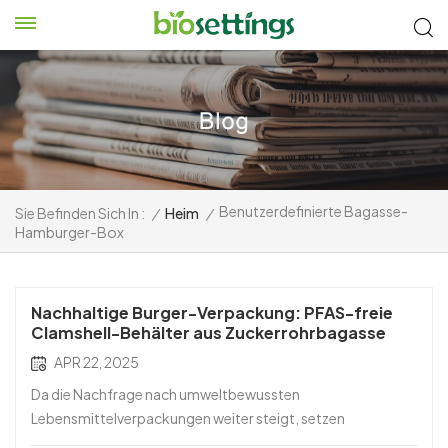
Benutzerdefinierte Bagasse-
Sie Befinden Sich In :
/
Heim
/
Hamburger-Box
Nachhaltige Burger-Verpackung: PFAS-freie
Clamshell-Behälter aus Zuckerrohrbagasse
APR 22, 2025
Da die Nachfrage nach umweltbewussten
Lebensmittelverpackungen weiter steigt, setzen
Restaurants und Lebensmittelhändler zunehmend auf