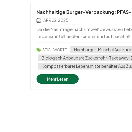
Nachhaltige Burger-Verpackung: PFAS-f
APR 22, 2025
Da die Nachfrage nach umweltbewussten Lebe
Lebensmittelhändler zunehmend auf nachhaltig
Die PFAS-freie Clamshell-Lebensmittelbehälte
Hamburger-Muschel Aus Zuck
STICHWORTE :
Biologisch Abbaubare Zuckerrohr-Takeaway
Kompostierbarer Lebensmittelbehälter Aus Zu
Mehr Lesen