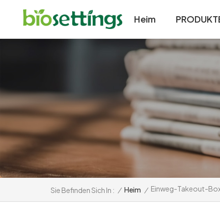
Heim
PRODUKT
Einweg-Takeout-Box
/
Heim
/
Sie Befinden Sich In :