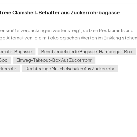
reie Clamshell-Behälter aus Zuckerrohrbagasse
nsmittelverpackungen weiter steigt, setzen Restaurants und
e Alternativen, die mit ökologischen Werten im Einklang stehen
r aus Zuckerrohrbagasse bietet die perfekte Bal...
errohr-Bagasse
Benutzerdefinierte Bagasse-Hamburger-Box
-Box
Einweg-Takeout-Box Aus Zuckerrohr
ckerrohr
Rechteckige Muschelschalen Aus Zuckerrohr