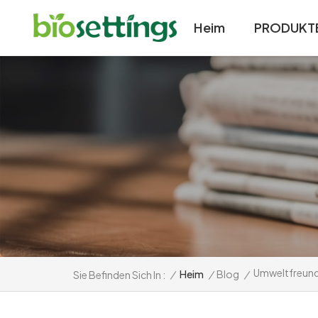
Heim
PRODUKT
Umweltfreundl
/
Heim
/
Blog
/
Sie Befinden Sich In :