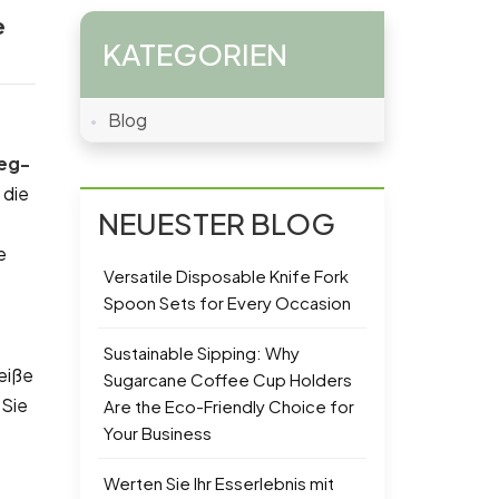
e
KATEGORIEN
Blog
eg-
 die
NEUESTER BLOG
e
Versatile Disposable Knife Fork
Spoon Sets for Every Occasion
Sustainable Sipping: Why
eiße
Sugarcane Coffee Cup Holders
 Sie
Are the Eco-Friendly Choice for
Your Business
Werten Sie Ihr Esserlebnis mit