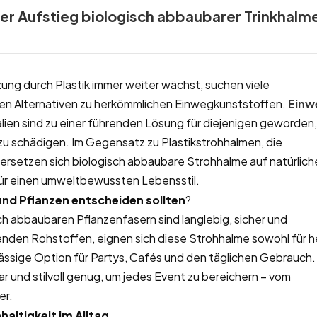
er Aufstieg biologisch abbaubarer Trinkhalm
ng durch Plastik immer weiter wächst, suchen viele
n Alternativen zu herkömmlichen Einwegkunststoffen.
Einw
alien sind zu einer führenden Lösung für diejenigen geworden,
 schädigen. Im Gegensatz zu Plastikstrohhalmen, die
zersetzen sich biologisch abbaubare Strohhalme auf natürlich
 für einen umweltbewussten Lebensstil.
und Pflanzen entscheiden sollten
?
ch abbaubaren Pflanzenfasern sind langlebig, sicher und
nden Rohstoffen, eignen sich diese Strohhalme sowohl für h
rlässige Option für Partys, Cafés und den täglichen Gebrauch.
ar und stilvoll genug, um jedes Event zu bereichern – vom
er.
altigkeit im Alltag