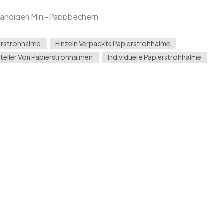
nwandigen Mini-Pappbechern
erstrohhalme
Einzeln Verpackte Papierstrohhalme
teller Von Papierstrohhalmen
Individuelle Papierstrohhalme