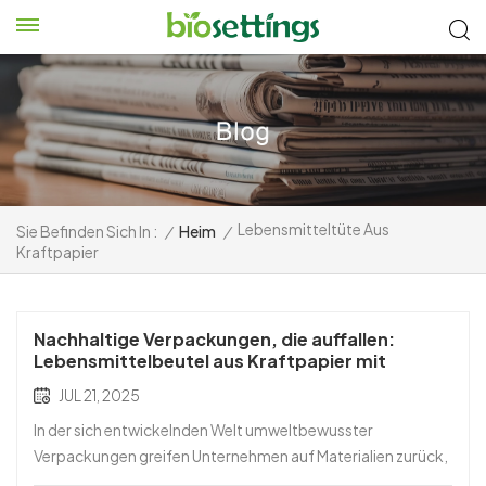
Lebensmitteltüte Aus
Sie Befinden Sich In :
/
Heim
/
Kraftpapier
Nachhaltige Verpackungen, die auffallen:
Lebensmittelbeutel aus Kraftpapier mit
Flexodruck
JUL 21, 2025
In der sich entwickelnden Welt umweltbewusster
Verpackungen greifen Unternehmen auf Materialien zurück,
die sowohl funktional als auch umweltfreundlich sind.