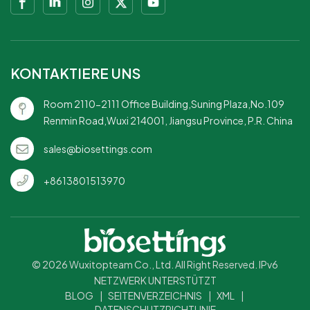
KONTAKTIERE UNS
Room 2110-2111 Office Building,Suning Plaza,No.109
Renmin Road,Wuxi 214001, Jiangsu Province, P.R. China
sales@biosettings.com
+8613801513970
© 2026 Wuxitopteam Co., Ltd. All Right Reserved. IPv6
NETZWERK UNTERSTÜTZT
BLOG
|
SEITENVERZEICHNIS
|
XML
|
DATENSCHUTZRICHTLINIE