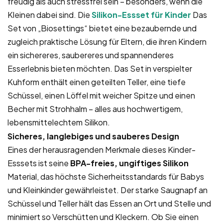
freudig als auch stressfrei sein – besonders, wenn die
Kleinen dabei sind. Die
Silikon-Essset für Kinder
Das
Set von „Biosettings“ bietet eine bezaubernde und
zugleich praktische Lösung für Eltern, die ihren Kindern
ein sichereres, saubereres und spannenderes
Esserlebnis bieten möchten. Das Set in verspielter
Kuhform enthält einen geteilten Teller, eine tiefe
Schüssel, einen Löffel mit weicher Spitze und einen
Becher mit Strohhalm – alles aus hochwertigem,
lebensmittelechtem Silikon.
Sicheres, langlebiges und sauberes Design
Eines der herausragenden Merkmale dieses Kinder-
Esssets ist seine
BPA-freies, ungiftiges Silikon
Material, das höchste Sicherheitsstandards für Babys
und Kleinkinder gewährleistet. Der starke Saugnapf an
Schüssel und Teller hält das Essen an Ort und Stelle und
minimiert so Verschütten und Kleckern. Ob Sie einen