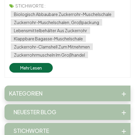
gleichermaßen unerlässlich. Eine innovative Lösung, die in
STICHWORTE :
den letzten Jahren an Bedeutung gewonnen hat, ist
Biologisch Abbaubare Zuckerrohr-Muschelschale
Zuckerrohrmuscheln. Schauen wir uns gena...
Zuckerrohr-Muschelschalen, Großpackung
Lebensmittelbehälter Aus Zuckerrohr
Klappbare Bagasse-Muschelschale
Zuckerrohr-Clamshell Zum Mitnehmen
Zuckerrohrmuscheln Im Großhandel
Mehr Lesen
KATEGORIEN
NEUESTER BLOG
STICHWORTE