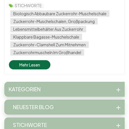
gleichermaßen unerlässlich. Eine innovative Lösung, die in
STICHWORTE :
den letzten Jahren an Bedeutung gewonnen hat, ist
Biologisch Abbaubare Zuckerrohr-Muschelschale
Zuckerrohrmuscheln. Schauen wir uns gena...
Zuckerrohr-Muschelschalen, Großpackung
Lebensmittelbehälter Aus Zuckerrohr
Klappbare Bagasse-Muschelschale
Zuckerrohr-Clamshell Zum Mitnehmen
Zuckerrohrmuscheln Im Großhandel
Mehr Lesen
KATEGORIEN
NEUESTER BLOG
STICHWORTE