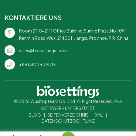
KONTAKTIERE UNS
Room 2110-2111 Office Building,Suning Plaza,No.109
Renmin Road,Wuxi 214001, Jiangsu Province, P.R. China
sales@biosettings.com
+8613801513970
© 2026 Wuxitopteam Co., Ltd. All Right Reserved. IPv6
NETZWERK UNTERSTÜTZT
BLOG
|
SEITENVERZEICHNIS
|
XML
|
DATENSCHUTZRICHTLINIE