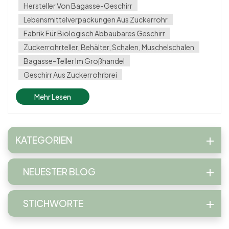
reichlich vorhanden ist, da Zuckerrohr eine weit verbreitete
Hersteller Von Bagasse-Geschirr
Nutzpflanze ist. Das Mate...
Lebensmittelverpackungen Aus Zuckerrohr
Fabrik Für Biologisch Abbaubares Geschirr
Zuckerrohrteller, Behälter, Schalen, Muschelschalen
Bagasse-Teller Im Großhandel
Geschirr Aus Zuckerrohrbrei
Mehr Lesen
KATEGORIEN
NEUESTER BLOG
STICHWORTE