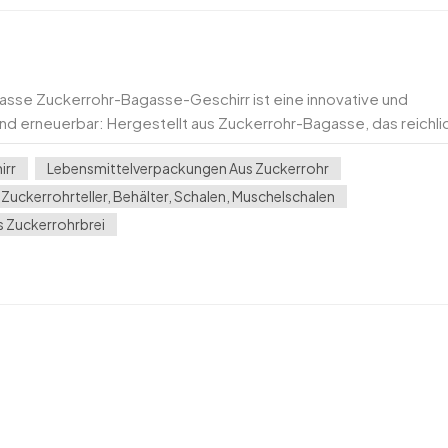
gasse Zuckerrohr-Bagasse-Geschirr ist eine innovative und
 und erneuerbar: Hergestellt aus Zuckerrohr-Bagasse, das reichli
tete Nutzpflanze ist. Das Mate...
irr
Lebensmittelverpackungen Aus Zuckerrohr
Zuckerrohrteller, Behälter, Schalen, Muschelschalen
s Zuckerrohrbrei