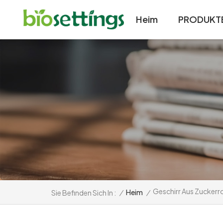
Heim
PRODUKT
Geschirr Aus Zuckerr
/
Heim
/
Sie Befinden Sich In :