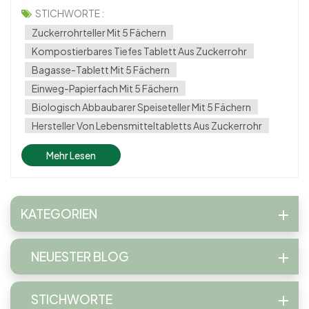
umweltfreundlich sind. Die PFAS-freier 5-Fächer-
STICHWORTE :
Zuckerrohrteller ist ein Wendepunkt für nachhaltiges Essen.
Zuckerrohrteller Mit 5 Fächern
Dieser kompostierbare Teller aus nachwach...
Kompostierbares Tiefes Tablett Aus Zuckerrohr
Bagasse-Tablett Mit 5 Fächern
Einweg-Papierfach Mit 5 Fächern
Biologisch Abbaubarer Speiseteller Mit 5 Fächern
Hersteller Von Lebensmitteltabletts Aus Zuckerrohr
Mehr Lesen
KATEGORIEN
NEUESTER BLOG
STICHWORTE