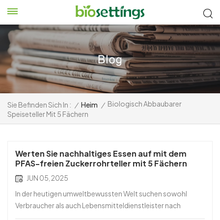
Biologisch Abbaubarer
Sie Befinden Sich In :
/
Heim
/
Speiseteller Mit 5 Fächern
Werten Sie nachhaltiges Essen auf mit dem
PFAS-freien Zuckerrohrteller mit 5 Fächern
JUN 05, 2025
In der heutigen umweltbewussten Welt suchen sowohl
Verbraucher als auch Lebensmitteldienstleister nach
Verpackungslösungen, die funktional, sicher und