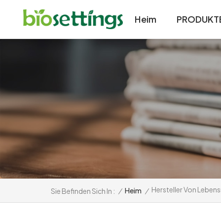
Heim
PRODUKT
Hersteller Von Lebens
/
Heim
/
Sie Befinden Sich In :