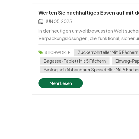
Werten Sie nachhaltiges Essen auf mit d
JUN 05, 2025
In der heutigen umweltbewussten Welt suchen
Verpackungslösungen, die funktional, sicher u
Zuckerrohrteller ist ein Wendepunkt für nachh
Zuckerrohrteller Mit 5 Fächern
STICHWORTE :
Bagasse-Tablett Mit 5 Fächern
Einweg-Papi
Biologisch Abbaubarer Speiseteller Mit 5 Fäche
Mehr Lesen