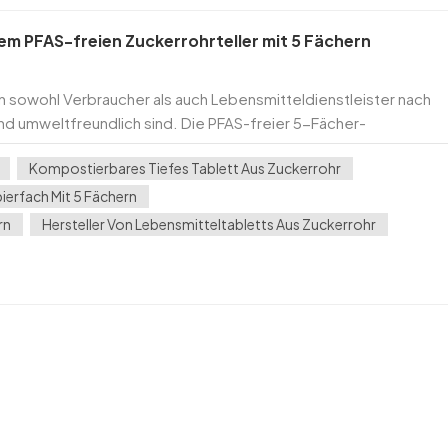
em PFAS-freien Zuckerrohrteller mit 5 Fächern
 sowohl Verbraucher als auch Lebensmitteldienstleister nach
nd umweltfreundlich sind. Die PFAS-freier 5-Fächer-
altiges Essen. Dieser kompostierbare Teller aus nachwach...
Kompostierbares Tiefes Tablett Aus Zuckerrohr
erfach Mit 5 Fächern
rn
Hersteller Von Lebensmitteltabletts Aus Zuckerrohr