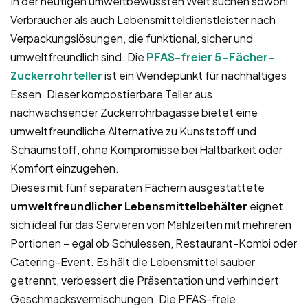
In der heutigen umweltbewussten Welt suchen sowohl
Verbraucher als auch Lebensmitteldienstleister nach
Verpackungslösungen, die funktional, sicher und
umweltfreundlich sind. Die
PFAS-freier 5-Fächer-
Zuckerrohrteller
ist ein Wendepunkt für nachhaltiges
Essen. Dieser kompostierbare Teller aus
nachwachsender Zuckerrohrbagasse bietet eine
umweltfreundliche Alternative zu Kunststoff und
Schaumstoff, ohne Kompromisse bei Haltbarkeit oder
Komfort einzugehen.
Dieses mit fünf separaten Fächern ausgestattete
umweltfreundlicher Lebensmittelbehälter
eignet
sich ideal für das Servieren von Mahlzeiten mit mehreren
Portionen – egal ob Schulessen, Restaurant-Kombi oder
Catering-Event. Es hält die Lebensmittel sauber
getrennt, verbessert die Präsentation und verhindert
Geschmacksvermischungen. Die PFAS-freie