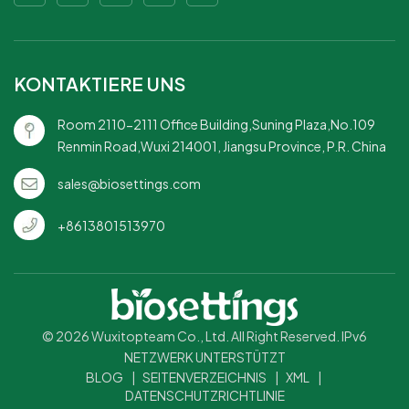
KONTAKTIERE UNS
Room 2110-2111 Office Building,Suning Plaza,No.109
Renmin Road,Wuxi 214001, Jiangsu Province, P.R. China
sales@biosettings.com
+8613801513970
© 2026 Wuxitopteam Co., Ltd. All Right Reserved. IPv6
NETZWERK UNTERSTÜTZT
BLOG
|
SEITENVERZEICHNIS
|
XML
|
DATENSCHUTZRICHTLINIE