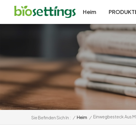
Heim
PRODUKT
Einwegbesteck Aus M
/
Heim
/
Sie Befinden Sich In :