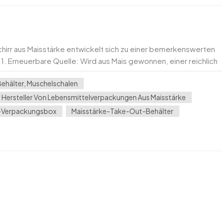
chirr aus Maisstärke entwickelt sich zu einer bemerkenswerten
e:1. Erneuerbare Quelle: Wird aus Mais gewonnen, einer reichlich
ichen Ressource.2. Biologisc...
Behälter, Muschelschalen
Hersteller Von Lebensmittelverpackungen Aus Maisstärke
-Verpackungsbox
Maisstärke-Take-Out-Behälter