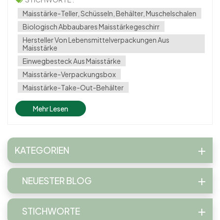
vorhandenen und erneuerbaren landwirtschaftlichen
Maisstärke-Teller, Schüsseln, Behälter, Muschelschalen
Ressource.2. Biologisc...
Biologisch Abbaubares Maisstärkegeschirr
Hersteller Von Lebensmittelverpackungen Aus
Maisstärke
Einwegbesteck Aus Maisstärke
Maisstärke-Verpackungsbox
Maisstärke-Take-Out-Behälter
Mehr Lesen
KATEGORIEN
NEUESTER BLOG
STICHWORTE