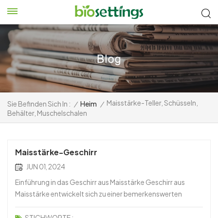
Maisstärke-Teller, Schüsseln,
Sie Befinden Sich In :
/
Heim
/
Behälter, Muschelschalen
Maisstärke-Geschirr
JUN 01, 2024
Einführung in das Geschirr aus Maisstärke Geschirr aus
Maisstärke entwickelt sich zu einer bemerkenswerten
Alternative in der Welt des Geschirrs. Vorteile:1. Erneuerbare
Quelle: Wird aus Mais gewonnen, einer reichlich
STICHWORTE :