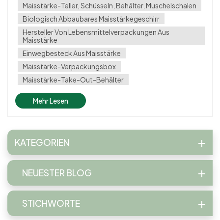
vorhandenen und erneuerbaren landwirtschaftlichen
Maisstärke-Teller, Schüsseln, Behälter, Muschelschalen
Ressource.2. Biologisc...
Biologisch Abbaubares Maisstärkegeschirr
Hersteller Von Lebensmittelverpackungen Aus
Maisstärke
Einwegbesteck Aus Maisstärke
Maisstärke-Verpackungsbox
Maisstärke-Take-Out-Behälter
Mehr Lesen
KATEGORIEN
NEUESTER BLOG
STICHWORTE