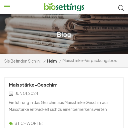
Maisstärke-Verpackungsbox
Sie Befinden Sich In :
/
Heim
/
Maisstärke-Geschirr
JUN 01, 2024
Einführung in das Geschirr aus Maisstärke Geschirr aus
Maisstärke entwickelt sich zu einer bemerkenswerten
Alternative in der Welt des Geschirrs. Vorteile:1. Erneuerbare
Quelle: Wird aus Mais gewonnen, einer reichlich
STICHWORTE :