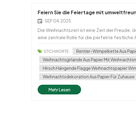
Feiern Sie die Feiertage mit umweltfre
SEP 04, 2025
Die Weihnachtszeit ist eine Zeit der Freude,
eine zentrale Rolle für die perfekte festlic
dominieren, greifen immer mehr Familien und E
Rentier-Wimpelkette Aus Papi
STICHWORTE :
Weihnachtsgirlande Aus Papier Mit Weihnachts
Hirsch Hängende Flagge Weihnachtspapier Wi
Weihnachtsdekoration Aus Papier Für Zuhause
Mehr Lesen