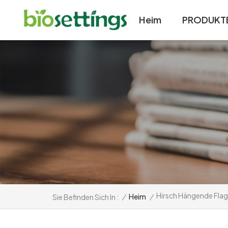
Heim
PRODUKT
Hirsch Hängende Fla
/
Heim
/
Sie Befinden Sich In :