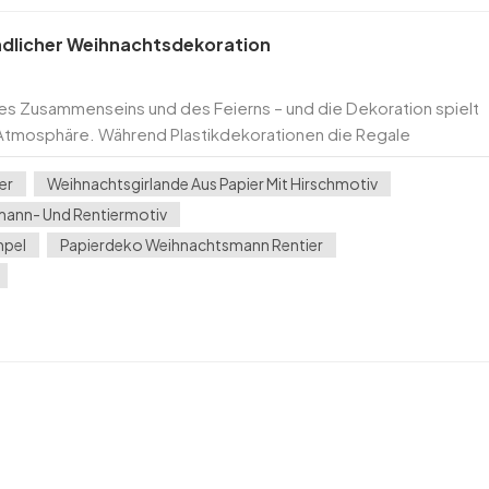
undlicher Weihnachtsdekoration
 des Zusammenseins und des Feierns – und die Dekoration spielt
he Atmosphäre. Während Plastikdekorationen die Regale
ventplaner zu nachhaltigen Optionen, die sowohl st...
er
Weihnachtsgirlande Aus Papier Mit Hirschmotiv
mann- Und Rentiermotiv
mpel
Papierdeko Weihnachtsmann Rentier