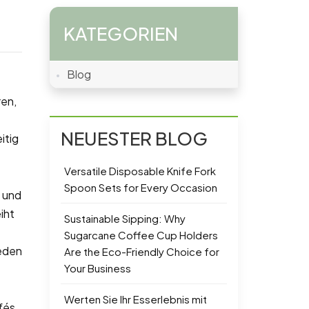
KATEGORIEN
Blog
t
ren,
NEUESTER BLOG
itig
Versatile Disposable Knife Fork
Spoon Sets for Every Occasion
s und
iht
Sustainable Sipping: Why
Sugarcane Coffee Cup Holders
jeden
Are the Eco-Friendly Choice for
Your Business
Werten Sie Ihr Esserlebnis mit
fés,