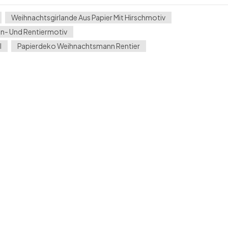
Weihnachtsgirlande Aus Papier Mit Hirschmotiv
n- Und Rentiermotiv
l
Papierdeko Weihnachtsmann Rentier