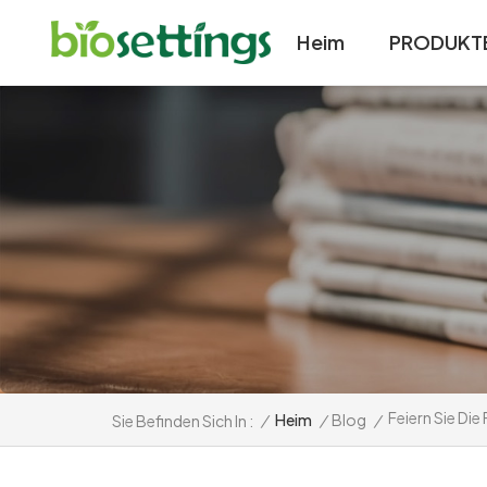
Heim
PRODUKT
Feiern Sie Di
/
Heim
/
Blog
/
Sie Befinden Sich In :