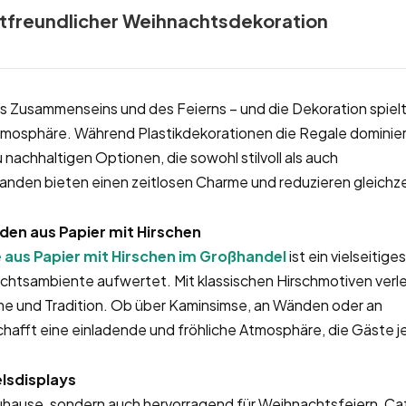
ltfreundlicher Weihnachtsdekoration
es Zusammenseins und des Feierns – und die Dekoration spiel
 Atmosphäre. Während Plastikdekorationen die Regale dominie
nachhaltigen Optionen, die sowohl stilvoll als auch
landen bieten einen zeitlosen Charme und reduzieren gleichze
den aus Papier mit Hirschen
 aus Papier mit Hirschen im Großhandel
ist ein vielseitige
chtsambiente aufwertet. Mit klassischen Hirschmotiven verle
me und Tradition. Ob über Kaminsimse, an Wänden oder an
hafft eine einladende und fröhliche Atmosphäre, die Gäste 
elsdisplays
 Zuhause, sondern auch hervorragend für Weihnachtsfeiern, Ca