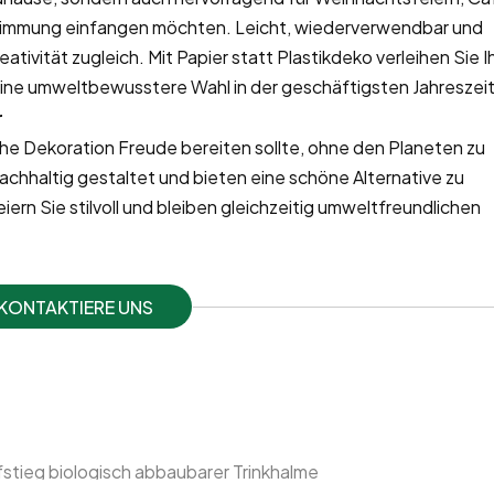
timmung einfangen möchten. Leicht, wiederverwendbar und
eativität zugleich. Mit Papier statt Plastikdeko verleihen Sie 
eine umweltbewusstere Wahl in der geschäftigsten Jahreszeit
r
iche Dekoration Freude bereiten sollte, ohne den Planeten zu
chhaltig gestaltet und bieten eine schöne Alternative zu
ern Sie stilvoll und bleiben gleichzeitig umweltfreundlichen
KONTAKTIERE UNS
fstieg biologisch abbaubarer Trinkhalme